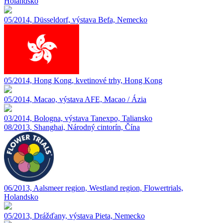
Holandsko
05/2014, Düsseldorf, výstava Befa, Nemecko
05/2014, Hong Kong, kvetinové trhy, Hong Kong
05/2014, Macao, výstava AFE, Macao / Ázia
03/2014, Bologna, výstava Tanexpo, Taliansko
08/2013, Shanghai, Národný cintorín, Čína
06/2013, Aalsmeer region, Westland region, Flowertrials,
Holandsko
05/2013, Drážďany, výstava Pieta, Nemecko