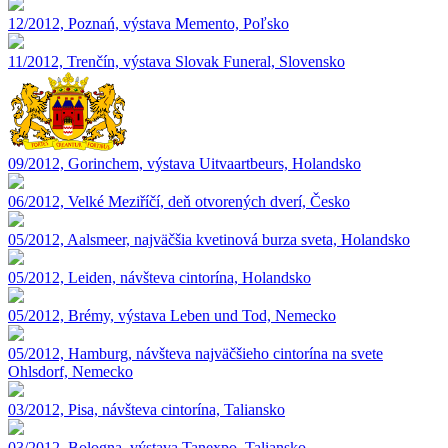
12/2012, Poznań, výstava Memento, Poľsko
11/2012, Trenčín, výstava Slovak Funeral, Slovensko
09/2012, Gorinchem, výstava Uitvaartbeurs, Holandsko
06/2012, Velké Meziříčí, deň otvorených dverí, Česko
05/2012, Aalsmeer, najväčšia kvetinová burza sveta, Holandsko
05/2012, Leiden, návšteva cintorína, Holandsko
05/2012, Brémy, výstava Leben und Tod, Nemecko
05/2012, Hamburg, návšteva najväčšieho cintorína na svete
Ohlsdorf, Nemecko
03/2012, Pisa, návšteva cintorína, Taliansko
03/2012, Bologna, výstava Tanexpo, Taliansko