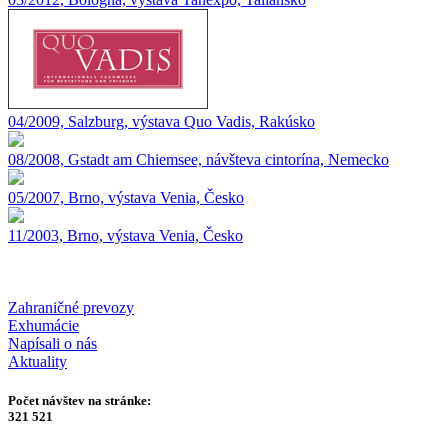
04/2009, Salzburg, výstava Quo Vadis, Rakúsko
08/2008, Gstadt am Chiemsee, návšteva cintorína, Nemecko
05/2007, Brno, výstava Venia, Česko
11/2003, Brno, výstava Venia, Česko
Zahraničné prevozy
Exhumácie
Napísali o nás
Aktuality
Počet návštev na stránke:
321 521