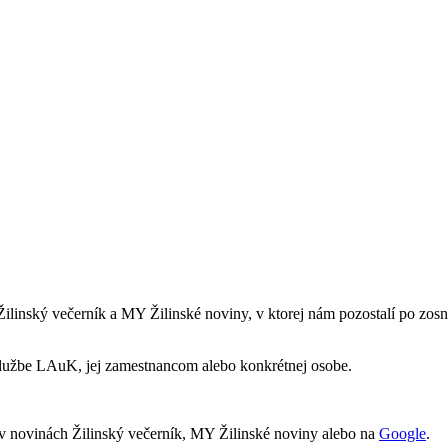
Žilinský večerník
a
MY Žilinské noviny
, v ktorej nám pozostalí po zo
užbe LAuK, jej zamestnancom alebo konkrétnej osobe.
 v novinách
Žilinský večerník
,
MY Žilinské noviny
alebo na
Google
.