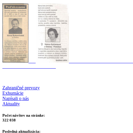
Zahraničné prevozy
Exhumácie
Napísali o nás
Aktuality
Počet návštev na stránke:
322 038
Posledná aktualizácia: