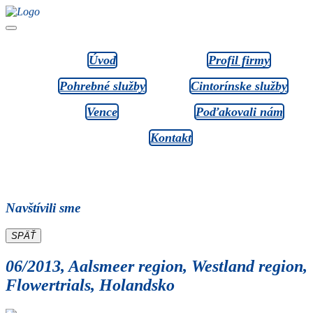
Úvod
Profil firmy
Pohrebné služby
Cintorínske služby
Vence
Poďakovali nám
Kontakt
Navštívili sme
SPÄŤ
06/2013, Aalsmeer region, Westland region,
Flowertrials, Holandsko