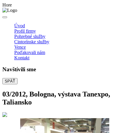
Hore
Úvod
Profil firmy
Pohrebné služby
Cintorínske služby
Vence
Poďakovali nám
Kontakt
Navštívili sme
SPÄŤ
03/2012, Bologna, výstava Tanexpo,
Taliansko